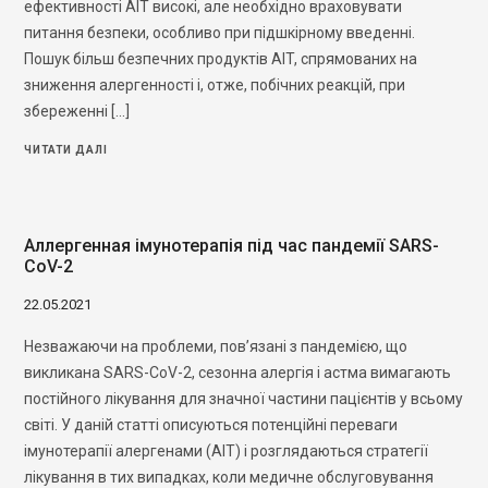
ефективності АІТ високі, але необхідно враховувати
питання безпеки, особливо при підшкірному введенні.
Пошук більш безпечних продуктів AІT, спрямованих на
зниження алергенності і, отже, побічних реакцій, при
збереженні […]
ЧИТАТИ ДАЛІ
Аллергенная імунотерапія під час пандемії SARS-
CoV-2
22.05.2021
Незважаючи на проблеми, пов’язані з пандемією, що
викликана SARS-CoV-2, сезонна алергія і астма вимагають
постійного лікування для значної частини пацієнтів у всьому
світі. У даній статті описуються потенційні переваги
імунотерапії алергенами (АІТ) і розглядаються стратегії
лікування в тих випадках, коли медичне обслуговування