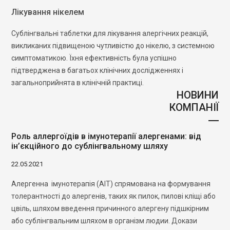
Лікування нікелем
Сублінгвальні таблетки для лікування алергічних реакцій,
викликаних підвищеною чутливістю до нікелю, з системною
симптоматикою. Їхня ефективність була успішно
підтверджена в багатьох клінічних дослідженнях і
загальноприйнята в клінічній практиці.
НОВИНИ
КОМПАНІЇ
Роль аллергоїдів в імунотерапії алергенами: від
ін’єкційного до сублінгвальному шляху
22.05.2021
Алергенна імунотерапія (АІТ) спрямована на формування
толерантності до алергенів, таких як пилок, пилові кліщі або
цвіль, шляхом введення причинного алергену підшкірним
або сублінгвальним шляхом в організм людии. Докази