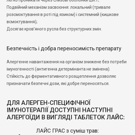
легко проникати через слизові оболонки ШКТ;
Подвійний механізм засвоєння: локальний (тривале
розсмоктування в роті під язиком) і системний (кишкове
всмоктування);
Досягає кров’яного русла без структурних змін.
Безпечність і добра переносимість препарату
Алергенне навантаження на організм знижене без потреби
імуногенності (антигенна детермінанта не змінена).
Стійкість до ферментативного розщеплення дозволяє
призначати безпечні дози, які добре переносяться.
ДЛЯ АЛЕРГЕН-СПЕЦИФІЧНОЇ
ІМУНОТЕРАПІЇ ДОСТУПНІ НАСТУПНІ
АЛЕРГОЇДИ В ВИГЛЯДІ ТАБЛЕТОК ЛАЙС:
ЛАЙС ГРАС з суміш трав: