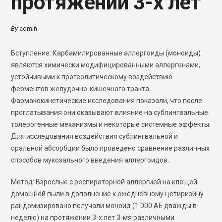
протяжении 3-х лет
By
admin
Вступление: Карбамилированные аллергоиды (моноиды)
являются химически модифицированными аллергенами,
устойчивыми к протеолитическому воздействию
ферментов желудочно-кишечного тракта.
Фармакокинетические исследования показали, что после
проглатывания они оказывают влияние на сублингвальные
толерогенные механизмы и некоторые системные эффекты.
Для исследования воздействия сублингвальной и
оральной абсорбции было проведено сравнение различных
способов мукозального введения аллергоидов.
Метод: Взрослые с респираторной аллергией на клещей
домашней пыли в дополнение к ежедневному цетиризину
рандомизировано получали моноид (1 000 АЕ дважды в
неделю) на протяжении 3-х лет 3-мя различными