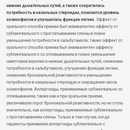
нижних дыхательных путей, а также сократилась
потребность в назальных стероидах, понизился уровень
эозинофилов и улучшилась функция легких.
Эффект от
орального способа приема был эквивалентен эффекту от
сублингвального с проглатыванием слюны в плане
уменьшения потребности в сальбутамоле; также эффект от
орального способа приема был эквивалентен эффекту
сублингвального со сплевыванием в плане уменьшения
симптомов верхних и нижних дыхательных путей, снижению
потребности в сальбутамоле, улучшению функции легких,
снижению бронхиальной реактивности и уменьшению
потребности в назальных стероидах и сокращения числа
эозинофилов. Аллергоиды, принимаемые сублингвально со
сплевыванием, также как и при оральном приеме,
увеличивали порог бронхиальной реактивности, но не столь
значительно, как аллергоиды, принимаемые сублингвально
с проглатыванием слюны. Только в том случае, когда
пациенты принимали аллергоиды сублингвально с