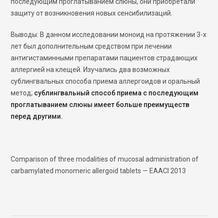
последующим проглатыванием слюны, они приобретали
защиту от возникновения новых сенсибилизаций.
Выводы: В данном исследовании моноид на протяжении 3-х
лет был дополнительным средством при лечении
антигистаминными препаратами пациентов страдающих
аллергией на клещей. Изучались два возможных
сублингвальных способа приема аллергоидов и оральный
метод;
сублингвальный способ приема с последующим
проглатыванием слюны имеет больше преимуществ
перед другими.
Comparison of three modalities of mucosal administration of
carbamylated monomeric allergoid tablets — EAACI 2013