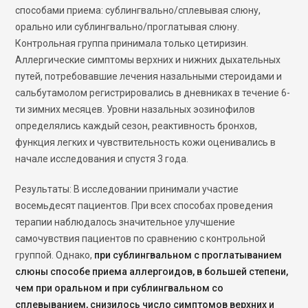
способами приема: сублингвально/сплевывая слюну,
орально или сублингвально/проглатывая слюну.
Контрольная группа принимала только цетиризин.
Аллергические симптомы верхних и нижних дыхательных
путей, потребовавшие лечения назальными стероидами и
сальбутамолом регистрировались в дневниках в течение 6-
ти зимних месяцев. Уровни назальных эозинофилов
определялись каждый сезон, реактивность бронхов,
функция легких и чувствительность кожи оценивались в
начале исследования и спустя 3 года.
Результаты: В исследовании принимали участие
восемьдесят пациентов. При всех способах проведения
терапии наблюдалось значительное улучшение
самочувствия пациентов по сравнению с контрольной
группой. Однако,
при сублингвальном с проглатыванием
слюны способе приема аллергоидов, в большей степени,
чем при оральном и при сублингвальном со
сплевыванием, снизилось число симптомов верхних и