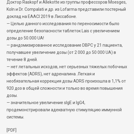
Доктор Raskopf и Allekotte из группы профессоров Moesges,
Koln и Dr. Compalati и др. из Lofarma представили постерный
доклад на EAACI 2019 в Лиссабоне.
— Целью данного исследования по переносимости было
определение безопасности таблеток Lais с увеличением
дозы до 50.000 UA!
— рандомизированное исследование DBPC у 21 пациента,
получавшее увеличение дозы (от 2 000 до 50 000 UA) в
течение 8 дней.
— нет летальных исходов, нет серьезных тяжелых побочных
эффектов (ADRS), нет адреналина. Легкая и
необязательная коррекция дозы ADRS произошла в 1,1% от
920 доз в общей сложности и только во время повышения
дозы.
— значительное увеличение sIgE и IgG4,
продемонстрировали адекватную стимуляцию иммунной
системы.
[PDF]